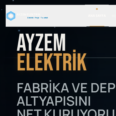
AYZEM ELEKTRİK
ANA SAYFA
HI
AE
Elektrik - Proje - Taahhüt
AYZEM
ELEKTRİK
FABRIKA VE DE
ALTYAPISINI
NET KURUYORU