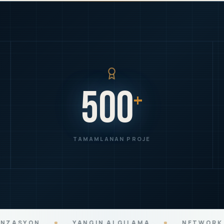
500
+
TAMAMLANAN PROJE
ALGILAMA
NETWORK ALTYAPISI
ENDÜST