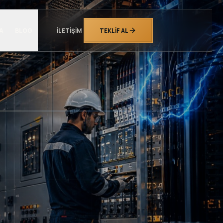
A
BLOG
İLETIŞIM
TEKLIF AL