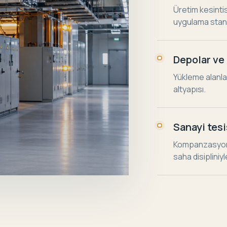
Üretim kesinti
uygulama stan
Depolar ve 
Yükleme alanlar
altyapısı.
Sanayi tesi
Kompanzasyon, 
saha disipliniy