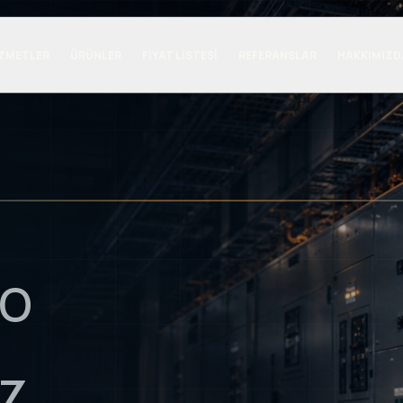
ZMETLER
ÜRÜNLER
FIYAT LISTESI
REFERANSLAR
HAKKIMIZD
PO
Z.