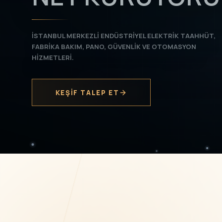
İSTANBUL MERKEZLI ENDÜSTRIYEL ELEKTRIK TAAHHÜT,
FABRIKA BAKIM, PANO, GÜVENLIK VE OTOMASYON
HIZMETLERI.
KEŞIF TALEP ET